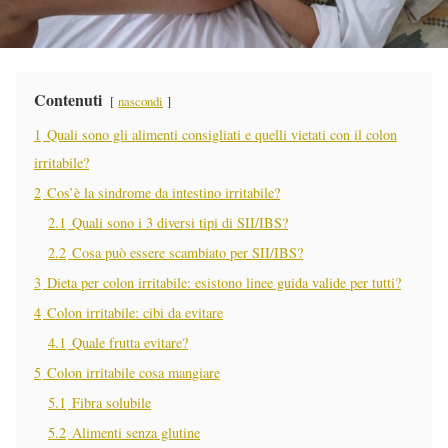
Contenuti
nascondi
1
Quali sono gli alimenti consigliati e quelli vietati con il colon
irritabile?
2
Cos’è la sindrome da intestino irritabile?
2.1
Quali sono i 3 diversi tipi di SII/IBS?
2.2
Cosa può essere scambiato per SII/IBS?
3
Dieta per colon irritabile: esistono linee guida valide per tutti?
4
Colon irritabile: cibi da evitare
4.1
Quale frutta evitare?
5
Colon irritabile cosa mangiare
5.1
Fibra solubile
5.2
Alimenti senza glutine