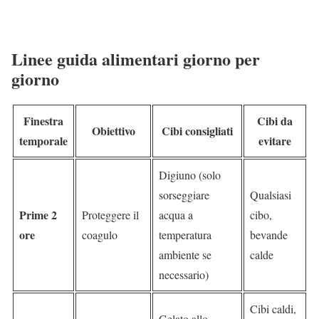
Linee guida alimentari giorno per
giorno
Finestra
Cibi da
Obiettivo
Cibi consigliati
temporale
evitare
Digiuno (solo
sorseggiare
Qualsiasi
Prime 2
Proteggere il
acqua a
cibo,
ore
coagulo
temperatura
bevande
ambiente se
calde
necessario)
Cibi caldi,
Gelato allo