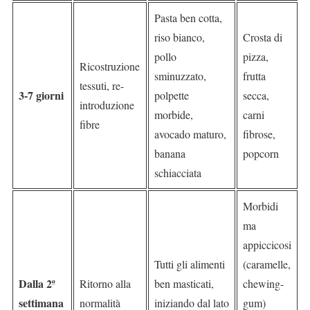
Pasta ben cotta,
riso bianco,
Crosta di
pollo
pizza,
Ricostruzione
sminuzzato,
frutta
tessuti, re-
3-7 giorni
polpette
secca,
introduzione
morbide,
carni
fibre
avocado maturo,
fibrose,
banana
popcorn
schiacciata
Morbidi
ma
appiccicosi
Tutti gli alimenti
(caramelle,
Dalla 2ª
Ritorno alla
ben masticati,
chewing-
settimana
normalità
iniziando dal lato
gum)