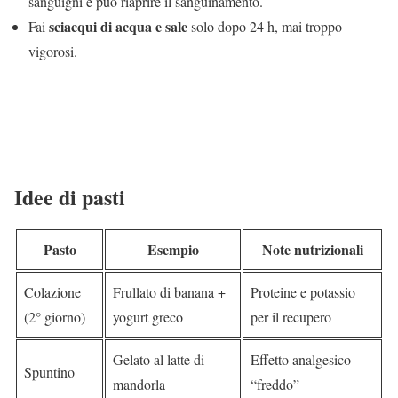
sanguigni e può riaprire il sanguinamento.
sciacqui di acqua e sale
Fai
solo dopo 24 h, mai troppo
vigorosi.
Idee di pasti
Pasto
Esempio
Note nutrizionali
Colazione
Frullato di banana +
Proteine e potassio
(2° giorno)
yogurt greco
per il recupero
Gelato al latte di
Effetto analgesico
Spuntino
mandorla
“freddo”