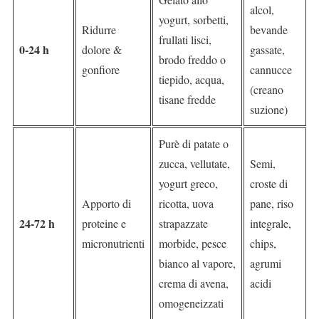
alcol,
yogurt, sorbetti,
Ridurre
bevande
frullati lisci,
0-24 h
dolore &
gassate,
brodo freddo o
gonfiore
cannucce
tiepido, acqua,
(creano
tisane fredde
suzione)
Purè di patate o
zucca, vellutate,
Semi,
yogurt greco,
croste di
Apporto di
ricotta, uova
pane, riso
24-72 h
proteine e
strapazzate
integrale,
micronutrienti
morbide, pesce
chips,
bianco al vapore,
agrumi
crema di avena,
acidi
omogeneizzati