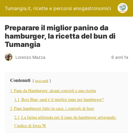
Tumangia.it, ricette e percorsi enogastronomici
Preparare il miglior panino da
hamburger, la ricetta del bun di
Tumangia
Lorenzo Mazza
6 anni fa
Contenuti
nascondi
1
Pane da Hamburger: alcuni consigli e una ricetta
1.1
Best Bun: qual è il miglior pane per hamburger?
2
Pane hamburger fatto in casa: i consigli di base
2.1
La farina utilizzata per il pane da hamburger artigianale:
l’indice di forza W