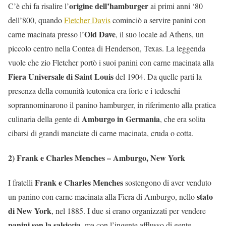
origine dell’hamburger
C’è chi fa risalire l’
ai primi anni ‘80
dell’800, quando
Fletcher Davis
cominciò a servire panini con
Old Dave
carne macinata presso l’
, il suo locale ad Athens, un
piccolo centro nella Contea di Henderson, Texas. La leggenda
vuole che zio Fletcher portò i suoi panini con carne macinata alla
Fiera Universale di Saint Louis
del 1904. Da quelle parti la
presenza della comunità teutonica era forte e i tedeschi
soprannominarono il panino hamburger, in riferimento alla pratica
Amburgo in Germania
culinaria della gente di
, che era solita
cibarsi di grandi manciate di carne macinata, cruda o cotta.
2) Frank e Charles Menches – Amburgo, New York
Frank e Charles Menches
I fratelli
sostengono di aver venduto
stato
un panino con carne macinata alla Fiera di Amburgo, nello
di New York
, nel 1885. I due si erano organizzati per vendere
panini son la salsiccia
, ma con l’ingente afflusso di gente