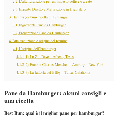
2.2
L’alta Idratazione per un impasto soffice e areato
2.3
Impasto Diretto e Maturazione in frigorifero
3
Hamburger buns ricetta di Tumangia
3.1
Ingredienti Pane da Hamburger
3.2
Preparazione Pane da Hamburger
4
Bun traduzione e origine del termine
4.1
L’origine dell’hamburger
4.1.1
1) Lo Zio Dave – Athens, Texas
4.1.2
2) Frank e Charles Menches – Amburgo, New York
4.1.3
3) La fattoria dei Bilby – Tulsa, Oklahoma
Pane da Hamburger: alcuni consigli e
una ricetta
Best Bun: qual è il miglior pane per hamburger?