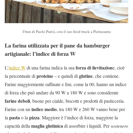
I bun di Paolo Parisi, con il suo food truck a Pietrasanta
La farina utilizzata per il pane da hamburger
artigianale: l’indice di forza W
forza di lievitazion
L’
indice W
di una farina indica la sua
e, cioè
proteine
glutine
la percentuale di
– e quindi di
, che contiene.
Farine maggiormente raffinate e fini, come la 00, hanno un indice
di forza che può andare da 90 W a 180 W e sono considerate
farine deboli
, buone per cialde, biscotti e prodotti di pasticceria.
indice medio
Farine con un
, tra 180 W e 260 W vanno bene per
pasta
pizza
la
o la
. Maggiore è l’indice di forza, maggiore la
maglia glutinica
capacità della
di assorbire i liquidi. Per
sostenere