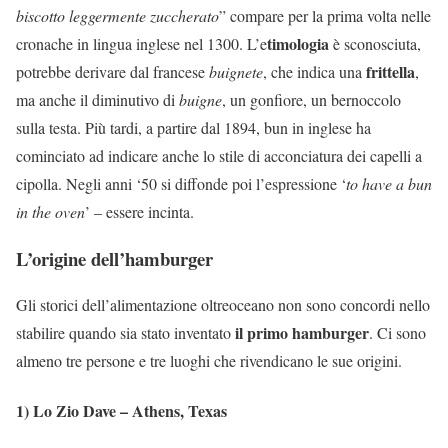
biscotto leggermente zuccherato
” compare per la prima volta nelle
timologia
cronache in lingua inglese nel 1300. L’e
è sconosciuta,
frittella
potrebbe derivare dal francese
buignete
, che indica una
,
ma anche il diminutivo di
buigne
, un gonfiore, un bernoccolo
sulla testa. Più tardi, a partire dal 1894, bun in inglese ha
cominciato ad indicare anche lo stile di acconciatura dei capelli a
cipolla. Negli anni ‘50 si diffonde poi l’espressione ‘
to have a bun
in the oven
’ – essere incinta.
L’origine dell’hamburger
Gli storici dell’alimentazione oltreoceano non sono concordi nello
il primo hamburger
stabilire quando sia stato inventato
. Ci sono
almeno tre persone e tre luoghi che rivendicano le sue origini.
1) Lo Zio Dave – Athens, Texas