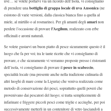
uve… se volete portarvi via un ricordo dell’Isola, vi consigliamo
bottiglia di grappa locale di uva Ansonica
di prendere una
(ne
esistono di varie versioni, dalla classica bianca fino a quella al
amari
miele, al mirtillo o al rosmarino). Per gli amanti degli
non
l’Aegilum
perdete l’occasione di provare
, realizzato con erbe
officinali e aromi naturali.
Se volete gustarvi un buon piatto di pesce sicuramente questo è il
luogo che fa per voi; tra le tante ricette che vi consigliamo di
provare, e che sicuramente vi verranno proposte presso i ristoranti
pesce in scabeccio
dell’isola, vi consigliamo di provare il
,
specialità locale (ma presente anche nella tradizione culinaria di
altri luoghi di mare come la Liguria) che veniva realizzata come
metodo di conservazione dei pesci, soprattutto quelli poveri che
provenivano dai pescatori del luogo; si tratta semplicemente di
infarinare e friggere piccoli pesci come triglie e acciughe, per poi
successivamente metterli in un contenitore di vetro lasciandoli a