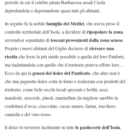
periodo in cui il celebre pirata Barbarossa assalì l’isola
depredandola e deportandone quasi tutti gli abitanti.
famiglia dei Medici
In seguito fu la nobile
, che aveva preso il
ripopolare la zona
controllo territoriale dell’Isola, a decidere di
,
toscani provenienti dalla zona senese
servendosi soprattutto di
.
ricreare una
Proprio i nuovi abitanti del Giglio decisero di
ricetta
che fosse la più simile possibile a quella del loro Panforte,
ma riadattandola con quello che il territorio poteva offrire loro…
genesi del dolce del Panficato
Ecco da qui la
, che altro non è
che una pagnotta dolce cotta in forno e realizzata con prodotti del
territorio, come fichi secchi locali spezzati e bolliti, noci,
mandorle, nocciole, pinoli, marmellata (la migliore sarebbe la
confettura d’uva), cioccolato, cacao amaro, farina, zucchero,
cannella e del vino rosso.
le pasticcerie dell’Isola
Il dolce lo troverete facilmente in tutte
,