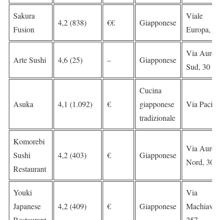
Sakura
Viale
4,2 (838)
€€
Giapponese
Fusion
Europa, 2
Via Aureli
Arte Sushi
4,6 (25)
–
Giapponese
Sud, 30
Cucina
Asuka
4,1 (1.092)
€
giapponese
Via Pacini
tradizionale
Komorebi
Via Aureli
Sushi
4,2 (403)
€
Giapponese
Nord, 308
Restaurant
Youki
Via
Japanese
4,2 (409)
€
Giapponese
Machiavell
Restaurant
257