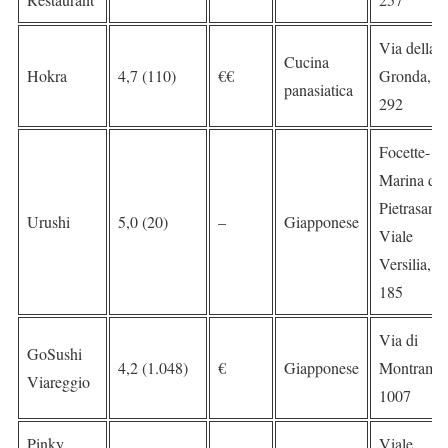
Via della
Cucina
Hokra
4,7 (110)
€€
Gronda,
panasiatica
292
Focette-
Marina di
Pietrasanta
Urushi
5,0 (20)
–
Giapponese
Viale
Versilia,
185
Via di
GoSushi
4,2 (1.048)
€
Giapponese
Montramit
Viareggio
1007
Pinky
Viale