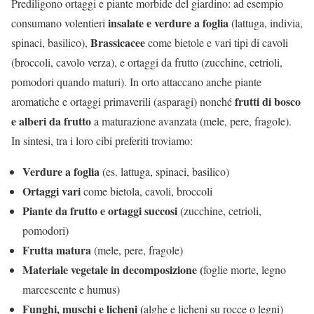
Prediligono ortaggi e piante morbide del giardino: ad esempio
insalate e verdure a foglia
consumano volentieri
(lattuga, indivia,
Brassicacee
spinaci, basilico),
come bietole e vari tipi di cavoli
(broccoli, cavolo verza), e ortaggi da frutto (zucchine, cetrioli,
pomodori quando maturi). In orto attaccano anche piante
frutti di bosco
aromatiche e ortaggi primaverili (asparagi) nonché
e alberi da frutto
a maturazione avanzata (mele, pere, fragole).
In sintesi, tra i loro cibi preferiti troviamo:
Verdure a foglia
(es. lattuga, spinaci, basilico)
Ortaggi vari
come bietola, cavoli, broccoli
Piante da frutto e ortaggi succosi
(zucchine, cetrioli,
pomodori)
Frutta matura
(mele, pere, fragole)
Materiale vegetale in decomposizione (
foglie morte, legno
marcescente e humus)
Funghi, muschi e licheni (
alghe e licheni su rocce o legni)