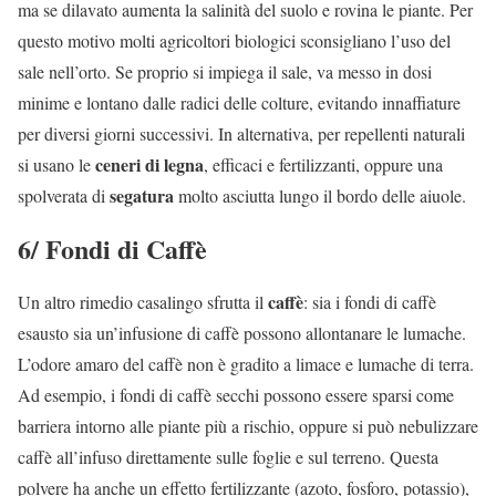
ma se dilavato aumenta la salinità del suolo e rovina le piante. Per
questo motivo molti agricoltori biologici sconsigliano l’uso del
sale nell’orto. Se proprio si impiega il sale, va messo in dosi
minime e lontano dalle radici delle colture, evitando innaffiature
per diversi giorni successivi. In alternativa, per repellenti naturali
ceneri di legna
si usano le
, efficaci e fertilizzanti, oppure una
segatura
spolverata di
molto asciutta lungo il bordo delle aiuole.
6/ Fondi di Caffè
caffè
Un altro rimedio casalingo sfrutta il
: sia i fondi di caffè
esausto sia un’infusione di caffè possono allontanare le lumache.
L’odore amaro del caffè non è gradito a limace e lumache di terra.
Ad esempio, i fondi di caffè secchi possono essere sparsi come
barriera intorno alle piante più a rischio, oppure si può nebulizzare
caffè all’infuso direttamente sulle foglie e sul terreno. Questa
polvere ha anche un effetto fertilizzante (azoto, fosforo, potassio),