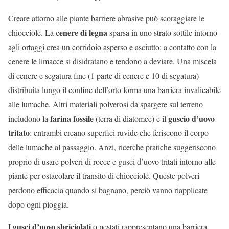
Creare attorno alle piante barriere abrasive può scoraggiare le
cenere di legna
chiocciole. La
sparsa in uno strato sottile intorno
agli ortaggi crea un corridoio asperso e asciutto: a contatto con la
cenere le limacce si disidratano e tendono a deviare. Una miscela
di cenere e segatura fine (1 parte di cenere e 10 di segatura)
distribuita lungo il confine dell’orto forma una barriera invalicabile
alle lumache. Altri materiali polverosi da spargere sul terreno
farina fossile
guscio d’uovo
includono la
(terra di diatomee) e il
tritato
: entrambi creano superfici ruvide che feriscono il corpo
delle lumache al passaggio. Anzi, ricerche pratiche suggeriscono
proprio di usare polveri di rocce e gusci d’uovo tritati intorno alle
piante per ostacolare il transito di chiocciole. Queste polveri
perdono efficacia quando si bagnano, perciò vanno riapplicate
dopo ogni pioggia.
gusci d’uovo sbriciolati
I
o pestati rappresentano una barriera