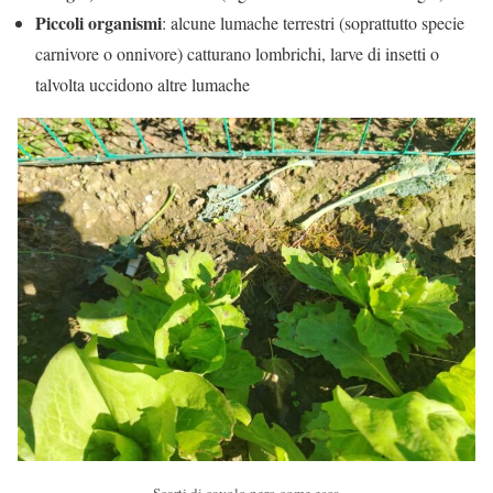
Piccoli organismi
: alcune lumache terrestri (soprattutto specie
carnivore o onnivore) catturano lombrichi, larve di insetti o
talvolta uccidono altre lumache
Scarti di cavolo nero come esca