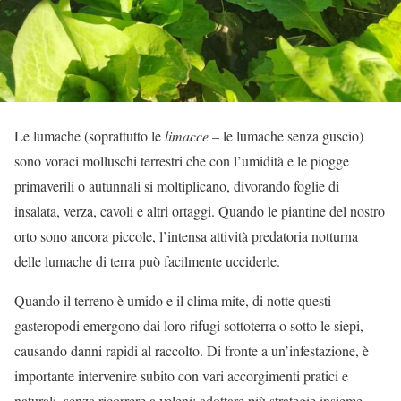
Le lumache (soprattutto le
limacce
– le lumache senza guscio)
sono voraci molluschi terrestri che con l’umidità e le piogge
primaverili o autunnali si moltiplicano, divorando foglie di
insalata, verza, cavoli e altri ortaggi. Quando le piantine del nostro
orto sono ancora piccole, l’intensa attività predatoria notturna
delle lumache di terra può facilmente ucciderle.
Quando il terreno è umido e il clima mite, di notte questi
gasteropodi emergono dai loro rifugi sottoterra o sotto le siepi,
causando danni rapidi al raccolto. Di fronte a un’infestazione, è
importante intervenire subito con vari accorgimenti pratici e
naturali, senza ricorrere a veleni: adottare più strategie insieme