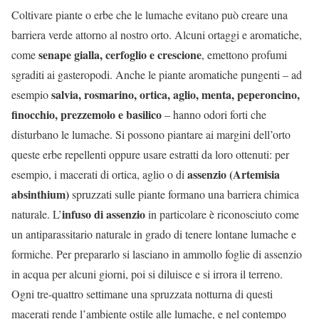
Coltivare piante o erbe che le lumache evitano può creare una
barriera verde attorno al nostro orto. Alcuni ortaggi e aromatiche,
senape gialla, cerfoglio e crescione
come
, emettono profumi
sgraditi ai gasteropodi. Anche le piante aromatiche pungenti – ad
salvia, rosmarino, ortica, aglio, menta, peperoncino,
esempio
finocchio, prezzemolo e basilico
– hanno odori forti che
disturbano le lumache. Si possono piantare ai margini dell’orto
queste erbe repellenti oppure usare estratti da loro ottenuti: per
assenzio (Artemisia
esempio, i macerati di ortica, aglio o di
absinthium)
spruzzati sulle piante formano una barriera chimica
infuso di assenzio
naturale. L’
in particolare è riconosciuto come
un antiparassitario naturale in grado di tenere lontane lumache e
formiche. Per prepararlo si lasciano in ammollo foglie di assenzio
in acqua per alcuni giorni, poi si diluisce e si irrora il terreno.
Ogni tre-quattro settimane una spruzzata notturna di questi
macerati rende l’ambiente ostile alle lumache, e nel contempo