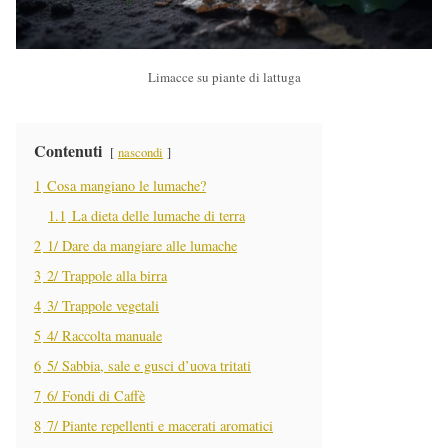
Limacce su piante di lattuga
Contenuti
nascondi
1
Cosa mangiano le lumache?
1.1
La dieta delle lumache di terra
2
1/ Dare da mangiare alle lumache
3
2/ Trappole alla birra
4
3/ Trappole vegetali
5
4/ Raccolta manuale
6
5/ Sabbia, sale e gusci d’uova tritati
7
6/ Fondi di Caffè
8
7/ Piante repellenti e macerati aromatici