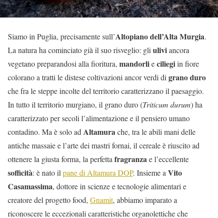
Altopiano dell’Alta Murgia
Siamo in Puglia, precisamente sull’
.
ulivi
La natura ha cominciato già il suo risveglio: gli
ancora
mandorli
ciliegi
vegetano preparandosi alla fioritura,
e
in fiore
grano duro
colorano a tratti le distese coltivazioni ancor verdi di
che fra le steppe incolte del territorio caratterizzano il paesaggio.
In tutto il territorio murgiano, il grano duro (
Triticum durum
) ha
caratterizzato per secoli l’alimentazione e il pensiero umano
Altamura
contadino. Ma è solo ad
che, tra le abili mani delle
antiche massaie e l’arte dei mastri fornai, il cereale è riuscito ad
fragranza
ottenere la giusta forma, la perfetta
e l’eccellente
sofficità
Vito
: è nato il
pane di Altamura DOP
. Insieme a
Casamassima
, dottore in scienze e tecnologie alimentari e
creatore del progetto food,
Gnamit
, abbiamo imparato a
riconoscere le eccezionali caratteristiche organolettiche che