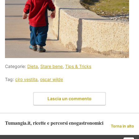
Categorie:
Dieta
,
Stare bene
,
Tips & Tricks
Tag:
ciro vestita
,
oscar wilde
Lascia un commento
Tumangia.it, ricette e percorsi enogastronomici
Torna in alto