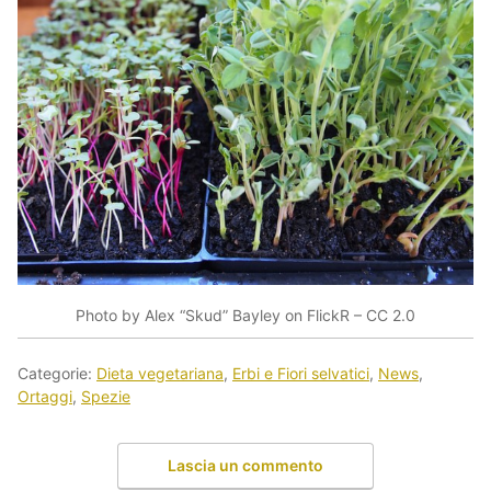
Photo by Alex “Skud” Bayley on FlickR – CC 2.0
Categorie:
Dieta vegetariana
,
Erbi e Fiori selvatici
,
News
,
Ortaggi
,
Spezie
Lascia un commento