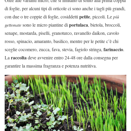
Oltre alle varianti micro, che si limitano di solito alla prima coppia
di foglie, per alcuni tipi di orticole ci sono anche i tagli più grandi,
petite
con due o tre coppie di foglie, cosiddetti
, piccoli. Le
più
portulaca
gettonate
sono le micro piantine di
, bietola, broccoli,
senape, mostarda, piselli, granoturco, ravanello daikon, cavolo
rosso, spinacio, amaranto, basilico, mentre per le petite c’è chi
farinaccio
sceglie cocomero, zucca, fava, stevia, fagiolo stringa,
.
raccolta
La
deve avvenire entro 24-48 ore dalla consegna per
garantire la massima fragranza e potenza nutritiva.