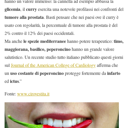
hanno un valore immenso: la cannella ad esempio abbassa la
glicemia
curry
, il
esercita una notevole profilassi nei confronti del
tumore alla prostata
. Basti pensare che nei paesi ove il curry è
usato con regolarità, la percentuale di tumore alla prostata è del
2% contro il 12% dei paesi occidentali.
le spezie mediterranee
timo,
Ma anche
hanno potere terapeutico:
maggiorana, basilico, peperoncino
hanno un grande valore
salutistico. Un recente studio tutto italiano pubblicato questi giorni
sul
Journal of the American College of Cardiology
afferma che
uso costante di peperoncino
infarto
un
protegge fortemente da
ictus
ed
.”
Fonte:
www.cirovestita.it