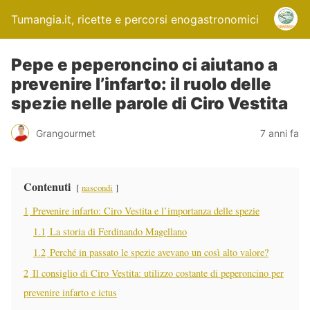
Tumangia.it, ricette e percorsi enogastronomici
Pepe e peperoncino ci aiutano a
prevenire l’infarto: il ruolo delle
spezie nelle parole di Ciro Vestita
Grangourmet
7 anni fa
Contenuti
nascondi
1
Prevenire infarto: Ciro Vestita e l’importanza delle spezie
1.1
La storia di Ferdinando Magellano
1.2
Perché in passato le spezie avevano un così alto valore?
2
Il consiglio di Ciro Vestita: utilizzo costante di peperoncino per
prevenire infarto e ictus