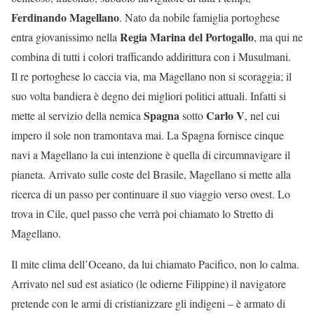
Ferdinando Magellano
. Nato da nobile famiglia portoghese
Regia Marina del Portogallo
entra giovanissimo nella
, ma qui ne
combina di tutti i colori trafficando addirittura con i Musulmani.
Il re portoghese lo caccia via, ma Magellano non si scoraggia; il
suo volta bandiera è degno dei migliori politici a
ttuali. Infatti si
Spagna
Carlo V
mette al servizio della nemica
sotto
, nel cui
impero il sole non tramontava mai.
La Spagna fornisce cinque
navi a Magellano la cui intenzione è quella di circumnavigare il
pianeta. Arrivato sulle coste del Brasile, Magellano si mette alla
ricerca di un passo per continuare il suo viaggio verso ovest. Lo
trova in Cile, quel passo che verrà poi chiamato lo Stretto di
Magellano.
Il mite clima dell’Oceano, da lui chiamato Pacifico, non lo calma.
Arrivato nel sud est asiatico (le odierne Filippine) il navigatore
pretende con le armi di cristianizzare gli indigeni – è armato di