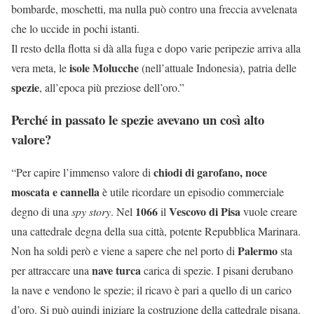
bombarde, moschetti, ma nulla può contro una freccia avvelenata
che lo uccide in pochi istanti.
Il resto della flotta si dà alla fuga e dopo varie peripezie arriva alla
isole Molucche
vera meta, le
(nell’attuale Indonesia), patria delle
spezie
, all’epoca più preziose dell’oro.”
Perché in passato le spezie avevano un così alto
valore?
chiodi di garofano, noce
“Per capire l’immenso valore di
moscata e cannella
è utile ricordare un episodio commerciale
1066
Vescovo di Pisa
degno di una
spy story
. Nel
il
vuole creare
una cattedrale degna della sua città, potente Repubblica Marinara.
Palermo
Non ha soldi però e viene a sapere che nel porto di
sta
nave turca
per attraccare una
carica di spezie. I pisani derubano
la nave e vendono le spezie; il ricavo è pari a quello di un carico
d’oro. Si può quindi iniziare la costruzione della cattedrale pisana.