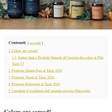
Contenuti
nascondi
1
Colors are served!
1.1
Sapori Sani e Prodotti Naturali all’insegna dei colori al Pitti
Taste 17
2
Proposte Gluten Free al Taste 2024
3
Proposte Vegan al Taste 2024
4
Proposte biologiche al Taste 2024
5
I prodotti d’eccellenza dell’azienda agricola Maraviglia
Colors are served!