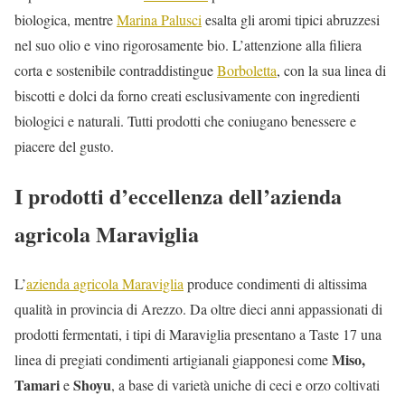
biologica, mentre
Marina Palusci
esalta gli aromi tipici abruzzesi
nel suo olio e vino rigorosamente bio. L’attenzione alla filiera
corta e sostenibile contraddistingue
Borboletta
, con la sua linea di
biscotti e dolci da forno creati esclusivamente con ingredienti
biologici e naturali. Tutti prodotti che coniugano benessere e
piacere del gusto.
I prodotti d’eccellenza dell’azienda
agricola Maraviglia
L’
azienda agricola Maraviglia
produce condimenti di altissima
qualità in provincia di Arezzo. Da oltre dieci anni appassionati di
prodotti fermentati, i tipi di Maraviglia presentano a Taste 17 una
Miso,
linea di pregiati condimenti artigianali giapponesi come
Tamari
Shoyu
e
, a base di varietà uniche di ceci e orzo coltivati