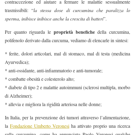
contraccezione ed aiutare a fermare le malattie sessualmente
trasmissibili: “
la stessa dose di curcumina che paralizza lo
sperma, inibisce inibisce anche la crescita di batteri
”.
proprietà benefiche
Per quanto riguarda le
della curcumina,
polifenolo derivato dalla curcuma, vediamo di elencarle in sintesi:
* ferite, dolori articolari, mal di stomaco, mal di testa (medicina
Ayurvedica);
* anti-ossidante, anti-infiammatorio e anti-tumorale;
* combatte obesità e colesterolo alto;
* diabete di tipo 2 e malattie autoimmuni (sclerosi multipla, morbo
di Alzheimer);
* allevia e migliora la rigidità arteriosa nelle donne;
In Italia, per la prevenzione dei tumori attraverso l’alimentazione,
la
Fondazione Umberto Veronesi
ha attivato proprio una ricerca
sulla curcumina, come ha annunciato Paolo Veronesi qualche