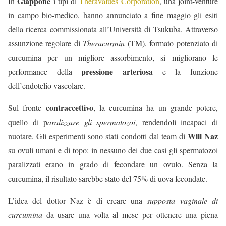
Giappone
In
i tipi di
Theravalues Corporation
, una joint-venture
in campo bio-medico, hanno annunciato a fine maggio gli esiti
della ricerca commissionata all’Università di Tsukuba. Attraverso
assunzione regolare di
Theracurmin
(TM), formato potenziato di
curcumina per un migliore assorbimento, si migliorano le
pressione arteriosa
performance della
e la funzione
dell’endotelio vascolare.
contraccettivo
Sul fronte
, la curcumina ha un grande potere,
quello di p
aralizzare gli spermatozoi
, rendendoli incapaci di
Will Naz
nuotare. Gli esperimenti sono stati condotti dal team di
su ovuli umani e di topo: in nessuno dei due casi gli spermatozoi
paralizzati erano in grado di fecondare un ovulo. Senza la
curcumina, il risultato sarebbe stato del 75% di uova fecondate.
L’idea del dottor Naz è di creare una
supposta vaginale di
curcumina
da usare una volta al mese per ottenere una piena