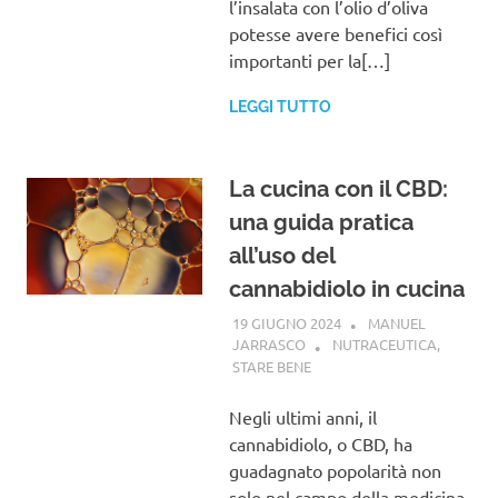
l’insalata con l’olio d’oliva
potesse avere benefici così
importanti per la[…]
LEGGI TUTTO
La cucina con il CBD:
una guida pratica
all’uso del
cannabidiolo in cucina
19 GIUGNO 2024
MANUEL
JARRASCO
NUTRACEUTICA
,
STARE BENE
Negli ultimi anni, il
cannabidiolo, o CBD, ha
guadagnato popolarità non
solo nel campo della medicina