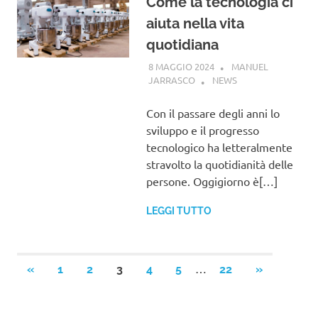
Come la tecnologia ci
aiuta nella vita
quotidiana
8 MAGGIO 2024
MANUEL
JARRASCO
NEWS
Con il passare degli anni lo
sviluppo e il progresso
tecnologico ha letteralmente
stravolto la quotidianità delle
persone. Oggigiorno è[…]
LEGGI TUTTO
Paginazione
…
ARTICOLI
ARTICOLI
«
1
2
3
4
5
22
»
PRECEDENTI
SUCCESSIV
degli