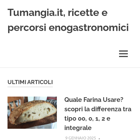
Salta
Tumangia.it, ricette e
al
contenuto
percorsi enogastronomici
Infusini,
tisane,
triti,
MENU
pesti,
pani
e
focacce,
ULTIMI ARTICOLI
cucina
di
recupero,
Quale Farina Usare?
agricoltura
scopri la differenza tra
dell'anima
tipo 00, 0, 1, 2 e
integrale
9 GENNAIO 2025