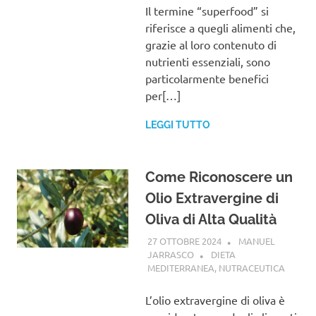
Il termine “superfood” si
riferisce a quegli alimenti che,
grazie al loro contenuto di
nutrienti essenziali, sono
particolarmente benefici
per[…]
LEGGI TUTTO
Come Riconoscere un
Olio Extravergine di
Oliva di Alta Qualità
27 OTTOBRE 2024
MANUEL
JARRASCO
DIETA
MEDITERRANEA
,
NUTRACEUTICA
L’olio extravergine di oliva è