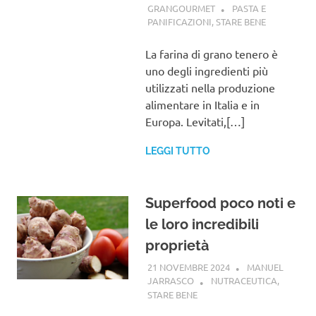
GRANGOURMET
PASTA E
PANIFICAZIONI
,
STARE BENE
La farina di grano tenero è
uno degli ingredienti più
utilizzati nella produzione
alimentare in Italia e in
Europa. Levitati,[…]
LEGGI TUTTO
Superfood poco noti e
le loro incredibili
proprietà
21 NOVEMBRE 2024
MANUEL
JARRASCO
NUTRACEUTICA
,
STARE BENE