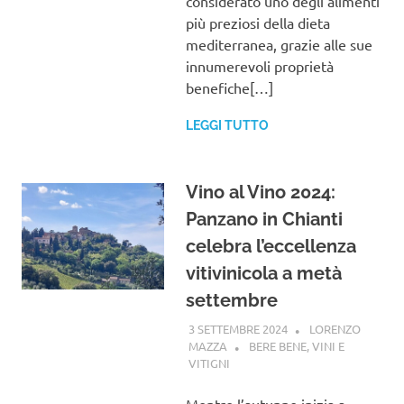
considerato uno degli alimenti
più preziosi della dieta
mediterranea, grazie alle sue
innumerevoli proprietà
benefiche[…]
LEGGI TUTTO
Vino al Vino 2024:
Panzano in Chianti
celebra l’eccellenza
vitivinicola a metà
settembre
3 SETTEMBRE 2024
LORENZO
MAZZA
BERE BENE
,
VINI E
VITIGNI