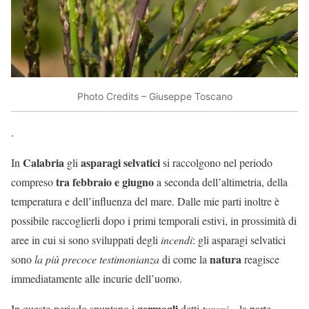
Photo Credits – Giuseppe Toscano
.
Calabria
asparagi selvatici
In
gli
si raccolgono nel periodo
tra febbraio e giugno
compreso
a seconda dell’altimetria, della
temperatura e dell’influenza del mare. Dalle mie parti inoltre è
possibile raccoglierli dopo i primi temporali estivi, in prossimità di
aree in cui si sono sviluppati degli
incendi
: gli asparagi selvatici
natura
sono
la più precoce testimonianza
di come la
reagisce
immediatamente alle incurie dell’uomo.
germogli
In questo periodo spuntano i
detti
turoni
– la parte