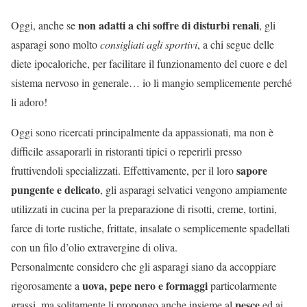
non adatti a chi soffre di disturbi renali
Oggi, anche se
, gli
asparagi sono molto
consigliati agli sportivi
, a chi segue delle
diete ipocaloriche, per facilitare il funzionamento del cuore e del
sistema nervoso in generale… io li mangio semplicemente perché
li adoro!
Oggi sono ricercati principalmente da appassionati, ma non è
difficile assaporarli in ristoranti tipici o reperirli presso
sapore
fruttivendoli specializzati. Effettivamente, per il loro
pungente e delicato
, gli asparagi selvatici vengono ampiamente
utilizzati in cucina per la preparazione di risotti, creme, tortini,
farce di torte rustiche, frittate, insalate o semplicemente spadellati
con un filo d’olio extravergine di oliva.
Personalmente considero che gli asparagi siano da accoppiare
uova, pepe nero e formaggi
rigorosamente a
particolarmente
pesce
grassi, ma solitamente li propongo anche insieme al
ed ai